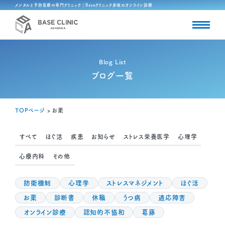
メンタルと予防医療の専門クリニック｜Baseクリニック赤坂のオンライン診療
Blog List
ブログ一覧
TOPページ
>
お薬
すべて
ほぐ活
疾患
お知らせ
ストレス栄養医学
心理学
心療内科
その他
防衛機制
心理学
ストレスマネジメント
ほぐ活
お薬
診断書
休職
うつ病
適応障害
オンライン診療
認知的不協和
葛藤