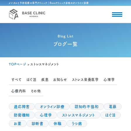
メンタルと予防医療の専門クリニック｜Baseクリニック赤坂のオンライン診療
Blog List
ブログ一覧
TOPページ
>
ストレスマネジメント
すべて
ほぐ活
疾患
お知らせ
ストレス栄養医学
心理学
心療内科
その他
適応障害
オンライン診療
認知的不協和
葛藤
防衛機制
心理学
ストレスマネジメント
ほぐ活
お薬
診断書
休職
うつ病